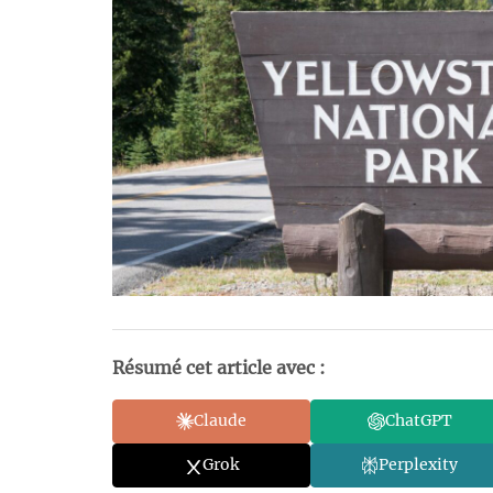
Résumé cet article avec :
Claude
ChatGPT
Grok
Perplexity